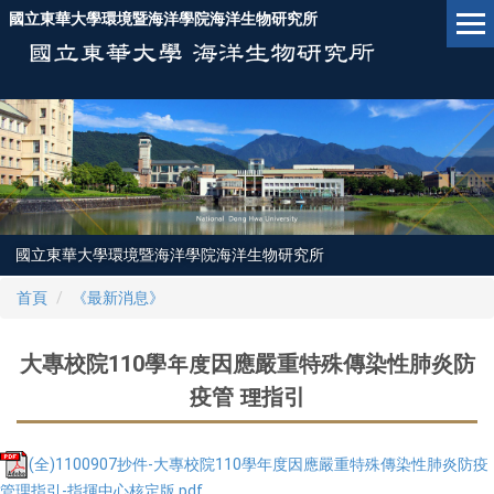
跳
國立東華大學環境暨海洋學院海洋生物研究所
到
主
要
內
容
區
國立東華大學環境暨海洋學院海洋生物研究所
首頁
《最新消息》
大專校院110學年度因應嚴重特殊傳染性肺炎防
疫管 理指引
(全)1100907抄件-大專校院110學年度因應嚴重特殊傳染性肺炎防疫
管理指引-指揮中心核定版.pdf