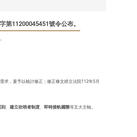
11200045451號令公布。
照。
護需求，爰予以檢討修正；修正條文經立法院112年5月
罰則
、
建立吹哨者制度
、
即時接軌國際
等五大主軸。
。