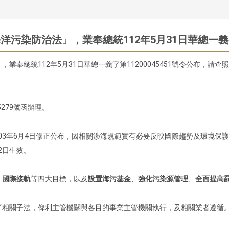
染防治法」，業奉總統112年5月31日華總一義字第
奉總統112年5月31日華總一義字第11200045451號令公布，請查
5279號函辦理。
103年6月4日修正公布，因相關涉海規範實有必要反映國際趨勢及環境保
2日生效。
、
國際接軌
等四大目標，以及
設置海污基金
、
強化污染源管理
、
全面提高
等相關子法，俾利主管機關與各目的事業主管機關執行，及相關業者遵循