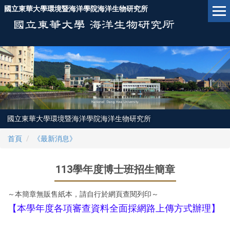
跳
國立東華大學環境暨海洋學院海洋生物研究所
到
主
要
內
容
區
國立東華大學環境暨海洋學院海洋生物研究所
首頁
《最新消息》
113學年度博士班招生簡章
～本簡章無販售紙本，請自行於網頁查閱列印～
【本學年度各項審查資料全面採網路上傳方式辦理】