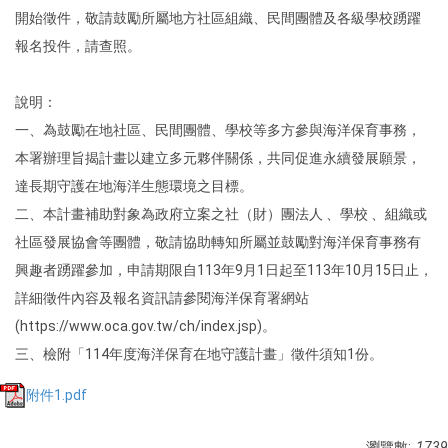
開始徵件，敬請鼓勵所屬地方社區組織、民間團體及各級學校踴躍
報名投件，請查照。
說明：​
一、為鼓勵在地社區、民間團體、學校等多方參與海洋保育事務，
本署辦理旨揭計畫以建立多元夥伴關係，共同促進永續發展願景，
達長期守護在地海洋生態環境之目標。
二、本計畫補助對象為政府立案之社（財）團法人 、學校 、組織或
社區發展協會等團體，敬請協助轉知所屬並鼓勵對海洋保育事務有
興趣者踴躍參加，申請期限自113年9月1日起至113年10月15日止，
詳細徵件內容及報名資訊請參閱海洋保育署網站
(https://www.oca.gov.tw/ch/index.jsp)。
三、檢附「114年度海洋保育在地守護計畫」徵件須知1份。
附件1.pdf
瀏覽數:
1739