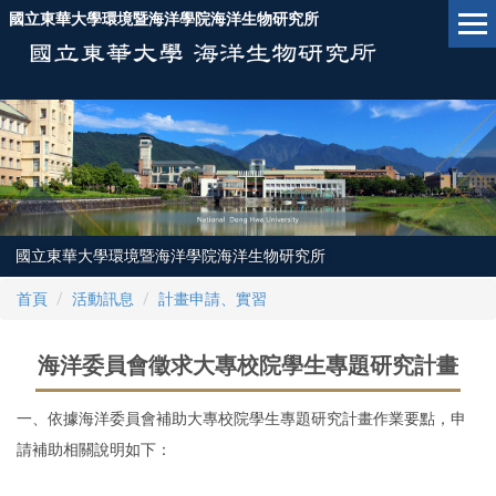
跳
國立東華大學環境暨海洋學院海洋生物研究所
到
主
要
內
容
區
國立東華大學環境暨海洋學院海洋生物研究所
首頁
活動訊息
計畫申請、實習
海洋委員會徵求大專校院學生專題研究計畫
一、依據海洋委員會補助大專校院學生專題研究計畫作業要點，申
請補助相關說明如下：