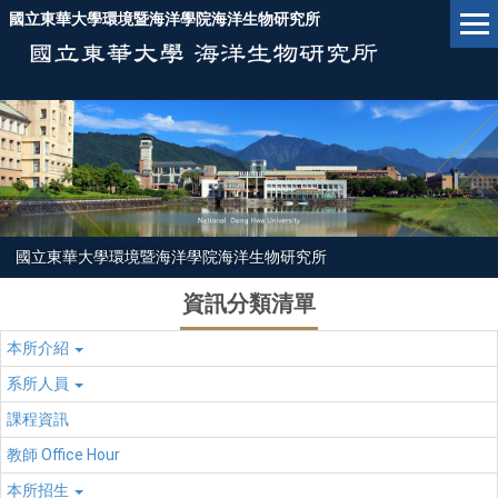
跳
國立東華大學環境暨海洋學院海洋生物研究所
到
主
要
內
容
區
國立東華大學環境暨海洋學院海洋生物研究所
資訊分類清單
本所介紹
系所人員
課程資訊
教師 Office Hour
本所招生