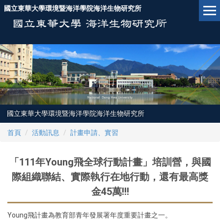
跳
國立東華大學環境暨海洋學院海洋生物研究所
到
主
要
內
容
區
國立東華大學環境暨海洋學院海洋生物研究所
首頁
活動訊息
計畫申請、實習
「111年Young飛全球行動計畫」培訓營，與國
際組織聯結、實際執行在地行動，還有最高獎
金45萬!!!
Young飛計畫為教育部青年發展署年度重要計畫之一。