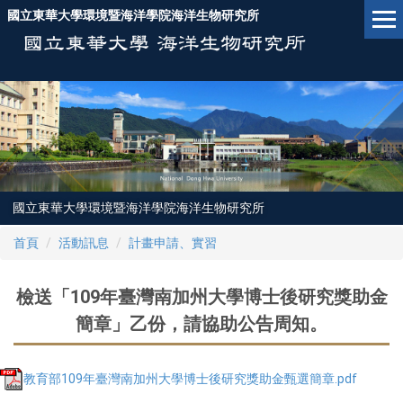
跳
國立東華大學環境暨海洋學院海洋生物研究所
到
主
要
內
容
區
國立東華大學環境暨海洋學院海洋生物研究所
首頁
活動訊息
計畫申請、實習
檢送「109年臺灣南加州大學博士後研究獎助金
簡章」乙份，請協助公告周知。
教育部109年臺灣南加州大學博士後研究獎助金甄選簡章.pdf