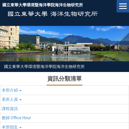
跳
國立東華大學環境暨海洋學院海洋生物研究所
到
主
要
內
容
區
國立東華大學環境暨海洋學院海洋生物研究所
資訊分類清單
本所介紹
系所人員
課程資訊
教師 Office Hour
本所招生